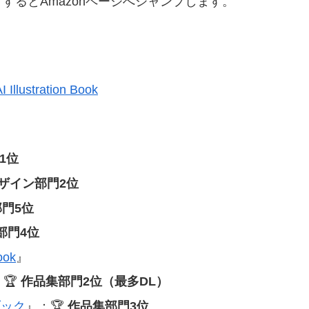
るとAmazonページへジャンプします。
ustration Book
1位
ザイン部門2位
門5位
部門4位
ook
』
🏆
作品集部門2位（最多DL）
トブック
』：🏆
作品集部門3位