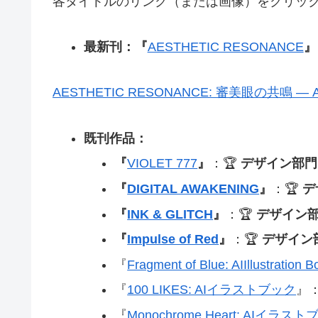
各タイトルのリンク（または画像）をクリックす
最新刊：『
AESTHETIC RESONANCE
』
AESTHETIC RESONANCE: 審美眼の共鳴 — AI Ill
既刊作品：
『
VIOLET 777
』
：🏆
デザイン部門
『
DIGITAL AWAKENING
』
：🏆
デ
『
INK & GLITCH
』
：🏆
デザイン部
『
Impulse of Red
』
：🏆
デザイン
『
Fragment of Blue: AIIllustration B
『
100 LIKES: AIイラストブック
』：
『
Monochrome Heart: AIイラス