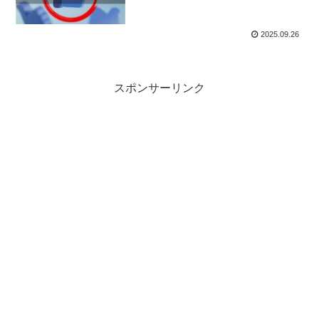
2025.09.26
スポンサーリンク