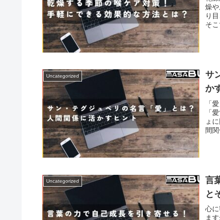
燥や
り目
そこ
サ
Uncategorized
か
「愛
「愛
ょに
間関
言
Uncategorized
と
心に
ます