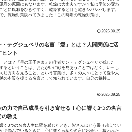
風邪の原因にもなります。乾燥は大丈夫ですか？私は季節の変わ
ごとに風邪をひきやすく、乾燥すると目も乾きシパシパします。
で、乾燥対策調べてみました！この時期の乾燥対策は、...
2025.09.25
ン・テグジュペリの名言「愛」とは？人間関係に活
すヒント
」とは？『星の王子さま』の作者サン・テグジュペリが残した
するということは、おたがいに顔を見あうことではなく、いっし
同じ方向を見ること」という言葉は、多くの人々にとって愛や人
係の本質を捉える名言として知られています。自分の気持...
2025.09.25
葉の力で自己成長を引き寄せる！心に響く3つの名言
その教え
響く3つの名言人生に壁を感じたとき、皆さんはどう乗り越えてい
か？悩んでいるときに、心に響く言葉や名言に出会い、救われた