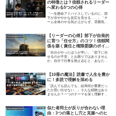
の特徴とは？信頼されるリーダー
へ変わる5つの心得
「一生懸命アドバイスしているのに、部
下が冷ややかな反応を見せる……」「チ
ーム全体のやる気が上がらず、雰囲気が
重い気がする……」職場でのそんなモヤ
モヤ、実はあなたの関わり方が原因かも
しれません。どれほど正しい意見を伝え
【リーダーの心得】部下が自発的
Uncategorized
ても、相手との間に「信頼...
に育つ「任せ方」のコツ！信頼関
係を築く責任と権限委譲のポイン
ト
「自分がやったほうが早い」「部下に任
せるのが不安」とお困りではありません
か。自分で仕事を抱え込むと、あなたの
時間が奪われるだけでなく、部下の成長
する機会も消えてしまいます。部下に仕
事を任せる成功の鍵は、頼もしい信頼関
【10冊の魔法】読書で人生を豊か
Uncategorized
係と適切な権限の渡し方に...
に！多読で理解を深める
「読んでも読んでも、結局何が重要だっ
たか思い出せない…」そんな経験はあり
ませんか？一つのテーマを深く理解する
ポイントは、10冊の本を読むことにあり
ます。読書家や知識人のあいだでは、次
のようによく言われています。「10冊同
似た者同士が反りが合わない理
Uncategorized
じテーマの本を読めば...
由：3つの落とし穴と克服へのヒ