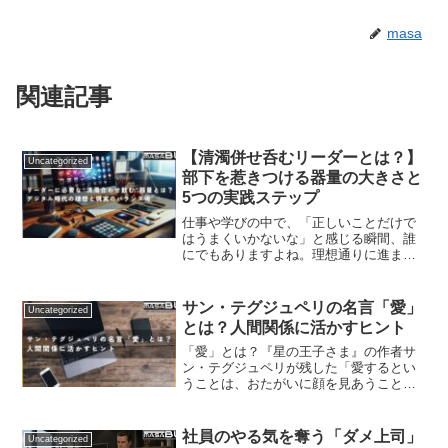
masa
関連記事
【清濁併せ呑むリーダーとは？】
Uncategorized
部下を惹きつける器量の大きさと
5つの実践ステップ
仕事や学びの中で、「正しいことだけで
はうまくいかないな」と感じる瞬間、誰
にでもありますよね。理想通りに進まな
い現実や、どちらを選べば良いか迷う難
しい判断に直面することも少なくありま
せん。まさ私もマネジメントに携わり始
サン・テグジュペリの名言「愛」
Uncategorized
めた頃は意気揚々と正義に...
とは？人間関係に活かすヒント
「愛」とは？『星の王子さま』の作者サ
ン・テグジュペリが残した「愛するとい
うことは、おたがいに顔を見あうことで
はなく、いっしょに同じ方向を見るこ
と」という言葉は、多くの人々にとって
愛や人間関係の本質を捉える名言として
社員のやる気を奪う「ダメ上司」
Uncategorized
知られています。自分の気持...